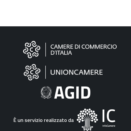
Informazioni
sul
sito
"Fattura
Elettronica"
È un servizio realizzato da