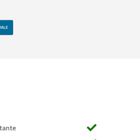
UALE
tante