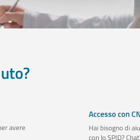
iuto?
Accesso con CN
per avere
Hai bisogno di aiu
con lo SPID? Chatt