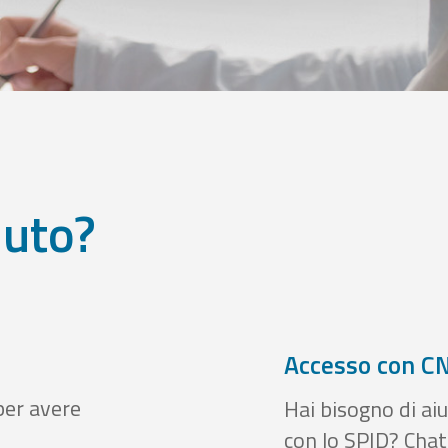
iuto?
Accesso con CN
per avere
Hai bisogno di aiu
con lo SPID? Chatt