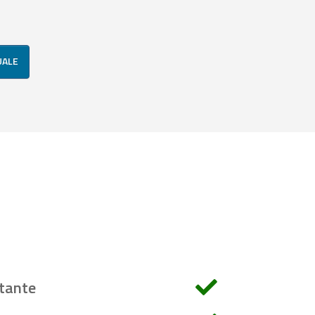
UALE
tante