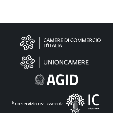
Informazioni
sul
sito
"Fattura
Elettronica"
È un servizio realizzato da