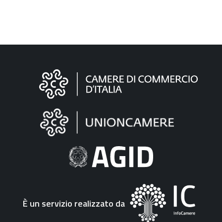
Informazioni
sul
sito
"Fattura
Elettronica"
È un servizio realizzato da