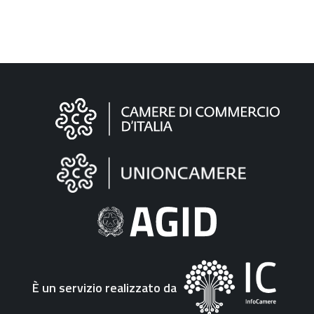
Informazioni
sul
sito
"Fattura
Elettronica"
È un servizio realizzato da