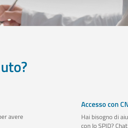
iuto?
Accesso con CN
per avere
Hai bisogno di aiu
con lo SPID? Chatt