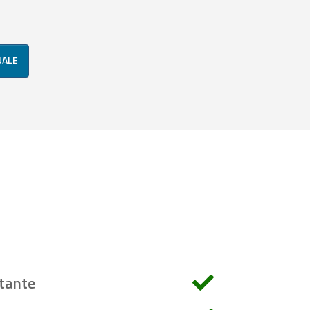
UALE
tante