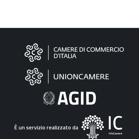
Informazioni
sul
sito
"Fattura
Elettronica"
È un servizio realizzato da