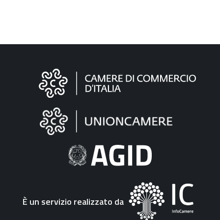
Informazioni
sul
sito
"Fattura
Elettronica"
È un servizio realizzato da