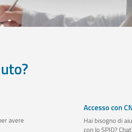
iuto?
Accesso con CN
per avere
Hai bisogno di aiu
con lo SPID? Chatt