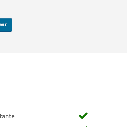
UALE
tante