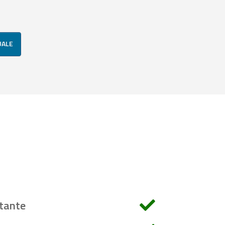
UALE
tante