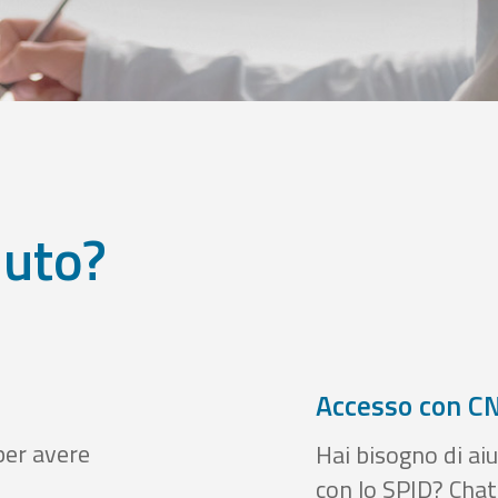
iuto?
Accesso con CN
per avere
Hai bisogno di aiu
con lo SPID? Chatt