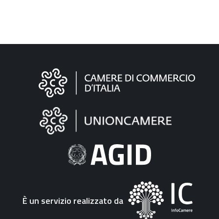
Informazioni
sul
sito
"Fattura
Elettronica"
È un servizio realizzato da