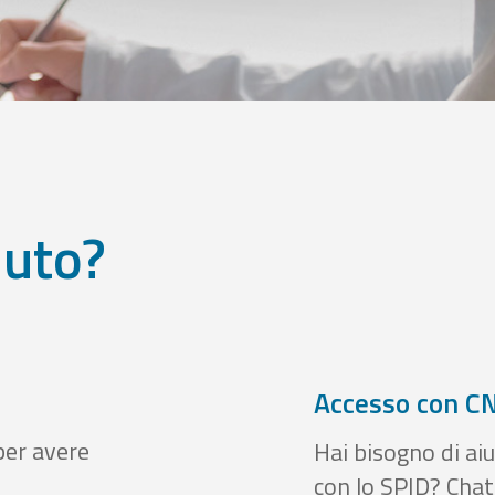
iuto?
Accesso con CN
per avere
Hai bisogno di aiu
con lo SPID? Chatt