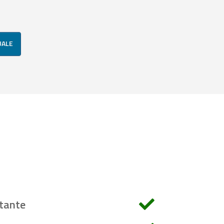
UALE
tante