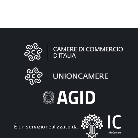
Informazioni
sul
sito
"Fattura
Elettronica"
È un servizio realizzato da