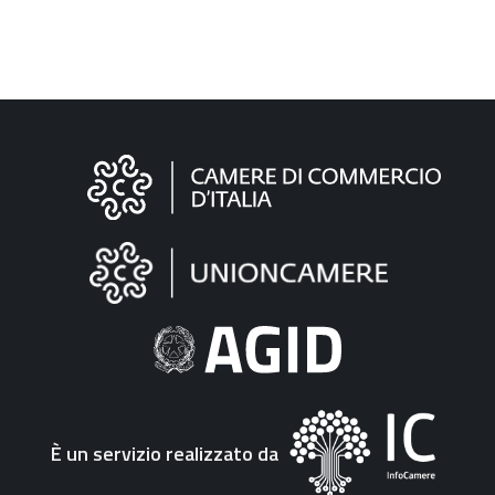
Informazioni
sul
sito
"Fattura
Elettronica"
È un servizio realizzato da