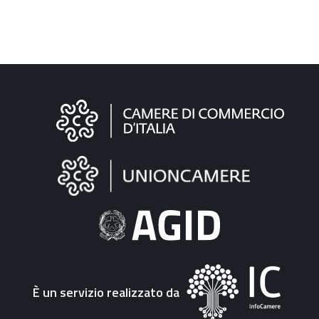
Informazioni
sul
sito
"Fattura
Elettronica"
È un servizio realizzato da