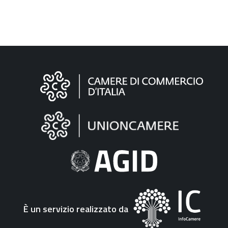
Informazioni
sul
sito
"Fattura
Elettronica"
È un servizio realizzato da