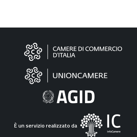
Informazioni
sul
sito
"Fattura
Elettronica"
È un servizio realizzato da