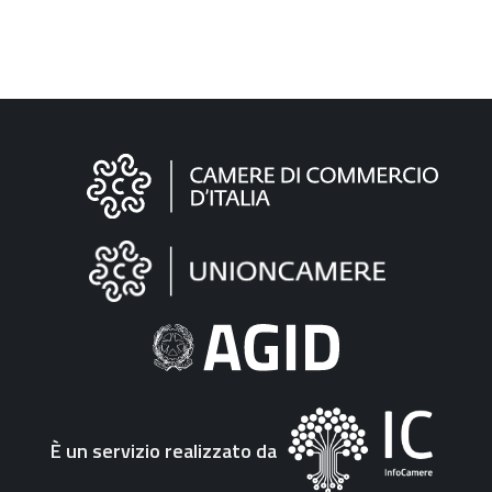
Informazioni
sul
sito
"Fattura
Elettronica"
È un servizio realizzato da