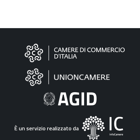
Informazioni
sul
sito
"Fattura
Elettronica"
È un servizio realizzato da