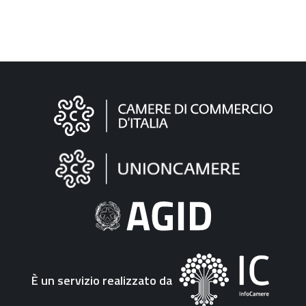
Informazioni
sul
sito
"Fattura
Elettronica"
È un servizio realizzato da