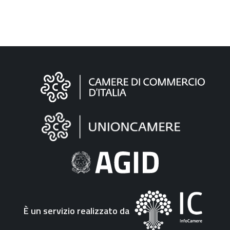
Informazioni
sul
sito
"Fattura
Elettronica"
È un servizio realizzato da