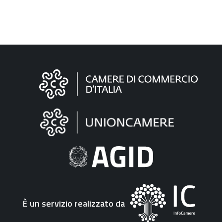
Informazioni
sul
sito
"Fattura
Elettronica"
È un servizio realizzato da