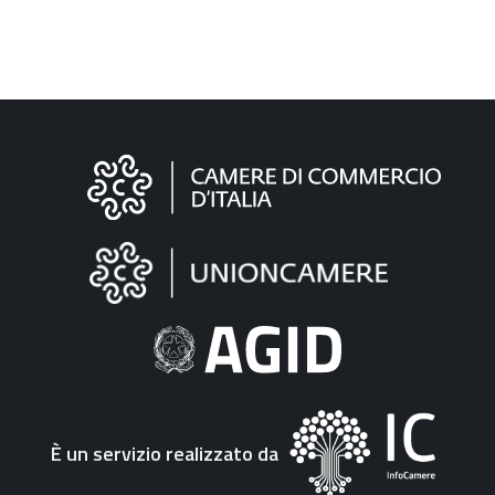
Informazioni
sul
sito
"Fattura
Elettronica"
È un servizio realizzato da