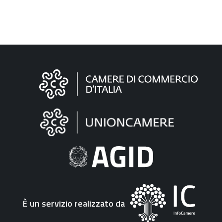
Informazioni
sul
sito
"Fattura
Elettronica"
È un servizio realizzato da