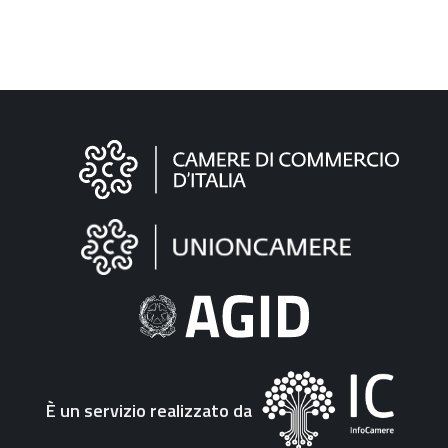
Informazioni
sul
sito
"Fattura
Elettronica"
È un servizio realizzato da