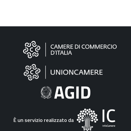
Informazioni
sul
sito
"Fattura
Elettronica"
È un servizio realizzato da