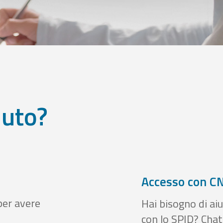
iuto?
Accesso con CN
per avere
Hai bisogno di aiu
con lo SPID? Chatt