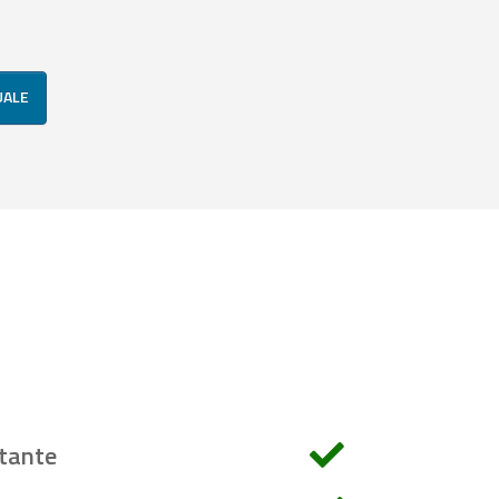
UALE
tante