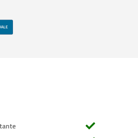
UALE
tante