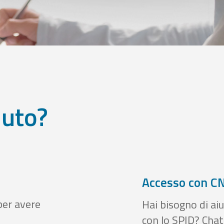
iuto?
Accesso con CN
per avere
Hai bisogno di aiu
con lo SPID? Chatt