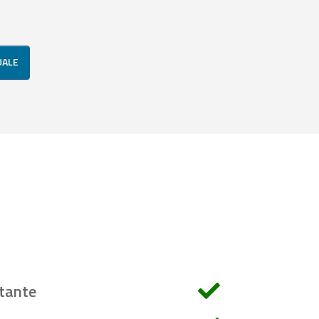
UALE
tante