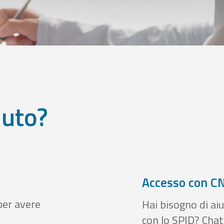
iuto?
Accesso con CN
per avere
Hai bisogno di aiu
con lo SPID? Chatt