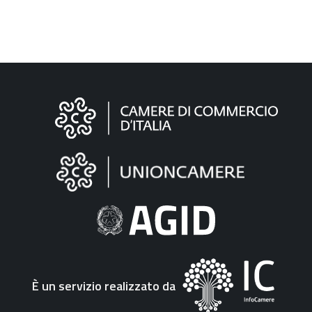
Informazioni
sul
sito
"Fattura
Elettronica"
È un servizio realizzato da