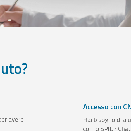
iuto?
Accesso con CN
per avere
Hai bisogno di aiu
con lo SPID? Chatt