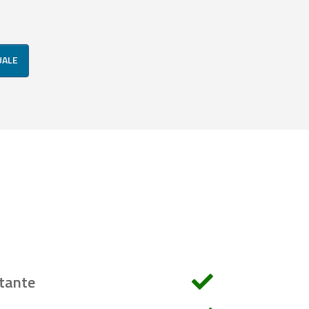
UALE
tante