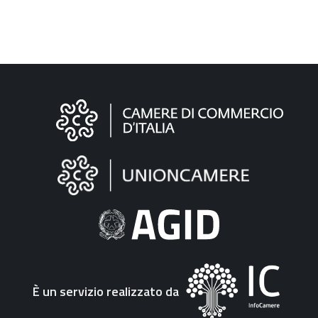
Informazioni
sul
sito
"Fattura
Elettronica"
È un servizio realizzato da