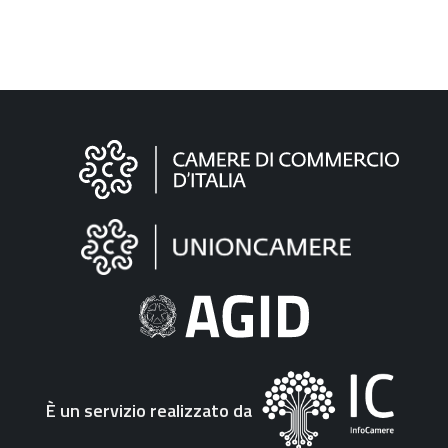
Informazioni
sul
sito
"Fattura
Elettronica"
È un servizio realizzato da