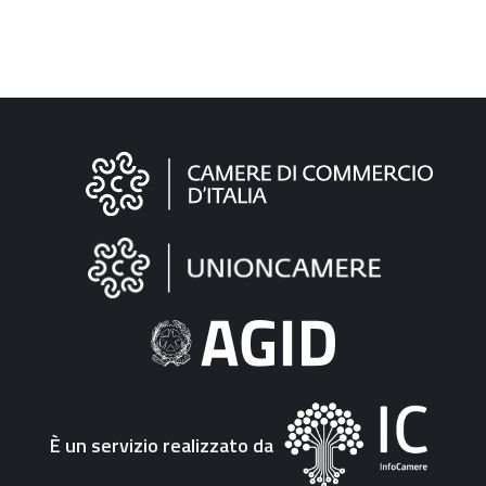
Informazioni
sul
sito
"Fattura
Elettronica"
È un servizio realizzato da