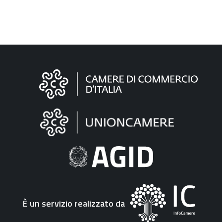
Informazioni
sul
sito
"Fattura
Elettronica"
È un servizio realizzato da