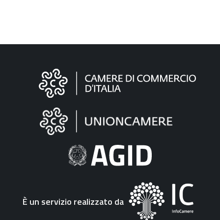
Informazioni
sul
sito
"Fattura
Elettronica"
È un servizio realizzato da