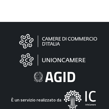
Informazioni
sul
sito
"Fattura
Elettronica"
È un servizio realizzato da