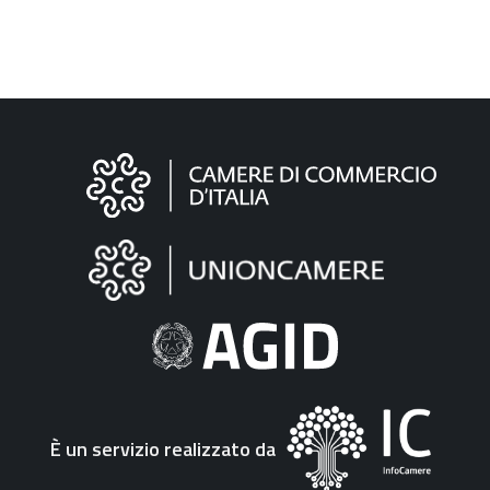
Informazioni
sul
sito
"Fattura
Elettronica"
È un servizio realizzato da