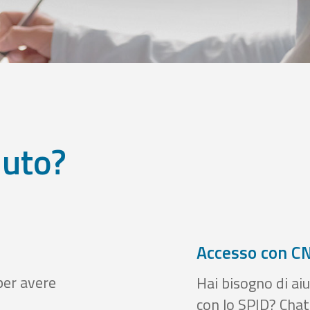
iuto?
Accesso con CN
per avere
Hai bisogno di aiu
con lo SPID? Chatt