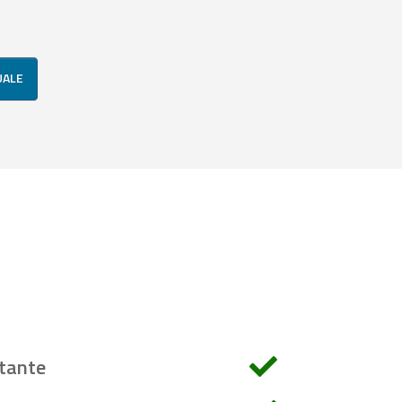
UALE
tante