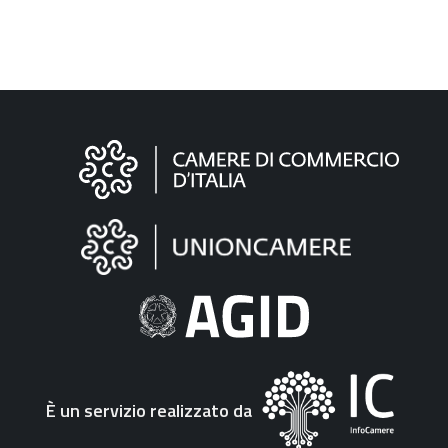
Informazioni
sul
sito
"Fattura
Elettronica"
È un servizio realizzato da