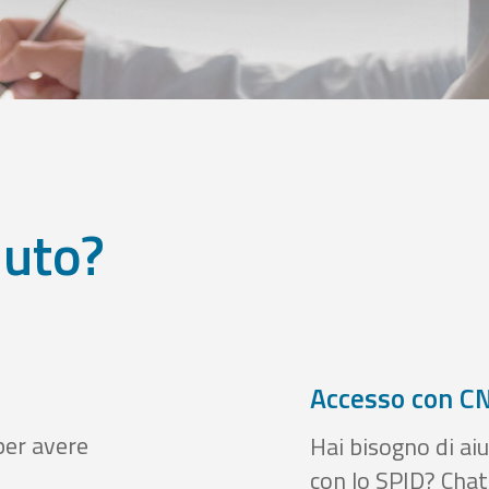
iuto?
Accesso con CN
per avere
Hai bisogno di aiu
con lo SPID? Chatt