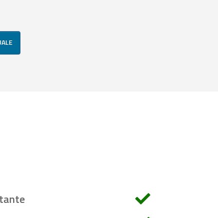
UALE
tante