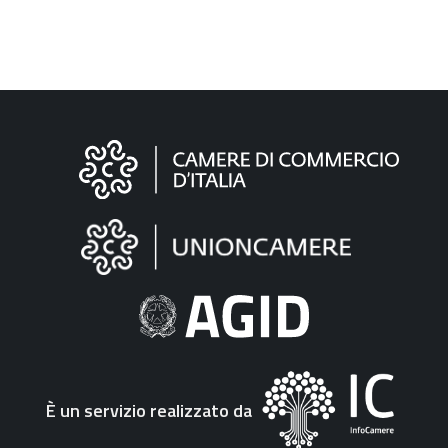
Informazioni
sul
sito
"Fattura
Elettronica"
È un servizio realizzato da