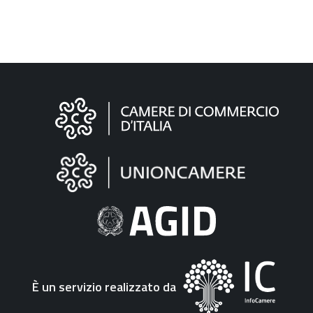
Informazioni
sul
sito
"Fattura
Elettronica"
È un servizio realizzato da