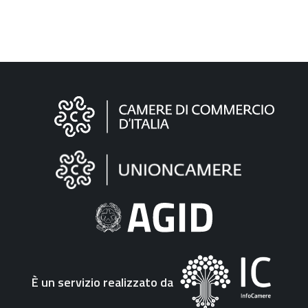
Informazioni
sul
sito
"Fattura
Elettronica"
È un servizio realizzato da