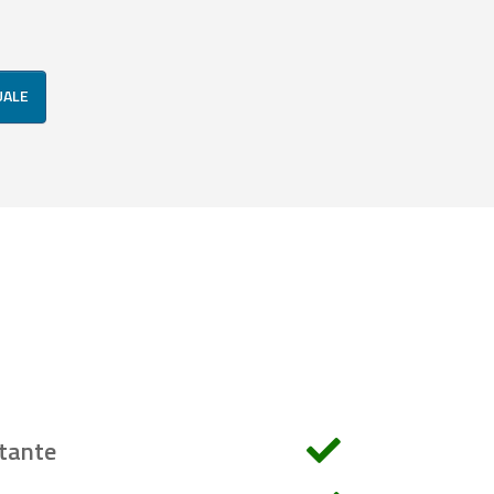
UALE
tante