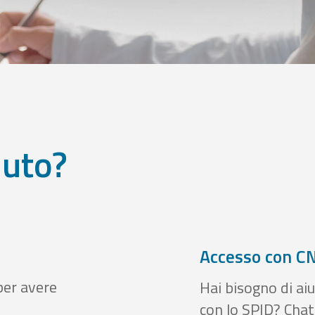
iuto?
Accesso con CN
per avere
Hai bisogno di aiu
con lo SPID? Chatt