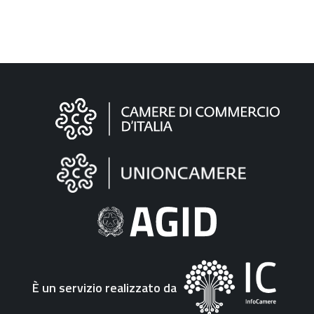
Informazioni
sul
sito
"Fattura
Elettronica"
È un servizio realizzato da