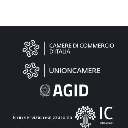
Informazioni
sul
sito
"Fattura
Elettronica"
È un servizio realizzato da