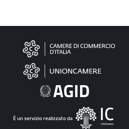
Informazioni
sul
sito
"Fattura
Elettronica"
È un servizio realizzato da