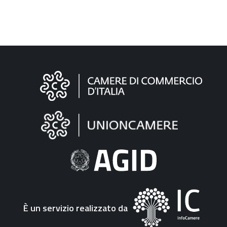
Informazioni
sul
sito
"Fattura
Elettronica"
È un servizio realizzato da